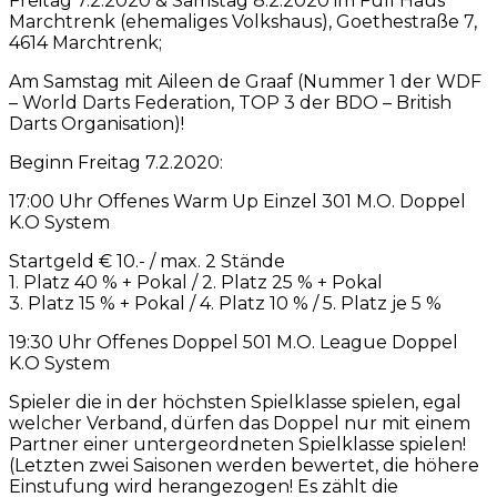
Freitag 7.2.2020 & Samstag 8.2.2020 im Full Haus
Marchtrenk (ehemaliges Volkshaus), Goethestraße 7,
4614 Marchtrenk;
Am Samstag mit Aileen de Graaf (Nummer 1 der WDF
– World Darts Federation, TOP 3 der BDO – British
Darts Organisation)!
Beginn Freitag 7.2.2020:
17:00 Uhr Offenes Warm Up Einzel 301 M.O. Doppel
K.O System
Startgeld € 10.- / max. 2 Stände
1. Platz 40 % + Pokal / 2. Platz 25 % + Pokal
3. Platz 15 % + Pokal / 4. Platz 10 % / 5. Platz je 5 %
19:30 Uhr Offenes Doppel 501 M.O. League Doppel
K.O System
Spieler die in der höchsten Spielklasse spielen, egal
welcher Verband, dürfen das Doppel nur mit einem
Partner einer untergeordneten Spielklasse spielen!
(Letzten zwei Saisonen werden bewertet, die höhere
Einstufung wird herangezogen! Es zählt die