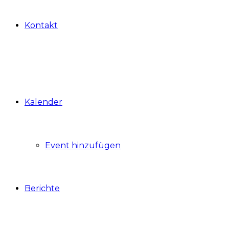
Kontakt
Kalender
Event hinzufügen
Berichte