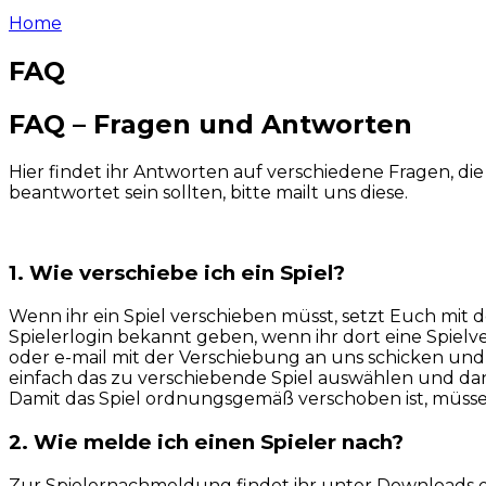
Home
FAQ
FAQ – Fragen und Antworten
Hier findet ihr Antworten auf verschiedene Fragen, di
beantwortet sein sollten, bitte mailt uns diese.
1. Wie verschiebe ich ein Spiel?
Wenn ihr ein Spiel verschieben müsst, setzt Euch mi
Spielerlogin bekannt geben, wenn ihr dort eine Spielv
oder e-mail mit der Verschiebung an uns schicken und w
einfach das zu verschiebende Spiel auswählen und d
Damit das Spiel ordnungsgemäß verschoben ist, müsse
2. Wie melde ich einen Spieler nach?
Zur Spielernachmeldung findet ihr unter Downloads ein