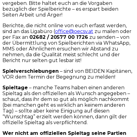
vergeben. Bitte haltet euch an die Vorgaben
bezüglich der Spielberichte – es erspart beiden
Seiten Arbeit und Ärger!
Berichte, die nicht online von euch erfasst werden,
sind an das Ligabüro (
office@oecsv.at
zu mailen oder
per Fax an
02682 / 20577 00 1726
zu senden – von
der Übermittlung von Spielberichten via WhatsApp,
MMS oder Ähnlichem ersuchen wir Abstand zu
nehmen, da die Qualität meist schlecht und der
Bericht nur selten gut lesbar ist!
Spielverschiebungen
– sind von BEIDEN Kapitänen,
VOR dem Termin der Begegnung zu melden!
Spieltage
– manche Teams haben einen anderen
Spieltag als den offiziellen als Wunsch angegeben –
schaut, dass ihr dem so gut als möglich nachkommt
(bei manchen geht es wirklich an keinem anderen
Tag) – sollte aber keine Einigung auf diesen
“Wunschtag” erzielt werden können, dann gilt der
offizielle Spieltag als verpflichtend.
Wer nicht am offiziellen Spieltag seine Partien