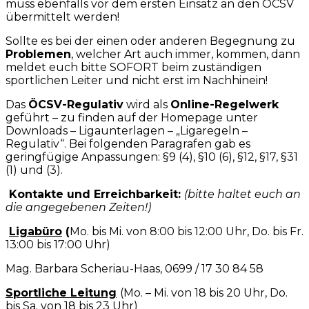
muss ebenfalls vor dem ersten Einsatz an den ÖCSV
übermittelt werden!
Sollte es bei der einen oder anderen Begegnung zu
Probleme
n
, welcher Art auch immer, kommen, dann
meldet euch bitte SOFORT beim zuständigen
sportlichen Leiter und nicht erst im Nachhinein!
Das
ÖCSV-Regulativ
wird als
Online-Regelwerk
geführt – zu finden auf der Homepage unter
Downloads – Ligaunterlagen – „Ligaregeln –
Regulativ“. Bei folgenden Paragrafen gab es
geringfügige Anpassungen: §9 (4), §10 (6), §12, §17, §31
(1) und (3).
Kontakte und Erreichbarkeit:
(bitte haltet euch an
die angegebenen Zeiten!)
Ligabüro
(
Mo. bis Mi. von 8:00 bis 12:00 Uhr, Do. bis Fr.
13:00 bis 17:00 Uhr)
Mag. Barbara Scheriau-Haas, 0699 / 17 30 84 58
Sportliche Leitung
(Mo. – Mi. von 18 bis 20 Uhr, Do.
bis Sa. von 18 bis 23 Uhr)