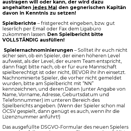
austragen will oder kann, der wird dazu
angehalten
jedes Mal
den gegnerischen Kapitän
davon in Kenntnis zu setzen!
Spielberichte
– fristgerecht eingeben, bzw. gut
leserlich per Email oder Fax dem Ligabüro
zukommen lassen.
Den Spielbericht bitte
VOLLSTÄNDIG ausfüllen!
Spielernachnominierungen
– Solltet ihr euch nicht
sicher sein, ob ein Spieler, der einen höheren Level
aufweist, als der Level, der eurem Team entspricht,
dann fragt bitte nach, ob er für eure Mannschaft
spielberechtigt ist oder nicht, BEVOR ihr ihn einsetzt.
Nachnominierte Spieler, die vorher nicht gemeldet
wurden, bitte am Spielbericht mit “NN”
kennzeichnen, und deren Daten (unter Angabe von
Name, Vorname, Adresse, Geburtsdatum und
Telefonnummer) im unteren Bereich des
Spielberichts angeben. (Wenn der Spieler schon mal
ÖCSV gespielt, dann genügt es auch, wenn ihr die
Lizenznummer anführt!)
Das ausgefüllte DSGVO-Formular des neuen Spielers