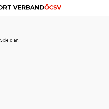
PORT VERBAND
ÖCSV
 Spielplan.