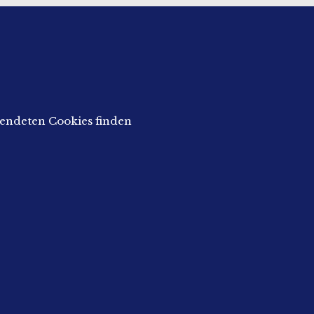
IMPRES
endeten Cookies finden
Für den Inhalt verantwort
ÖCSV Österreichischer 
ZVR: 988138712
DVR: 4001146
Industriestraße 23-27
MEHR