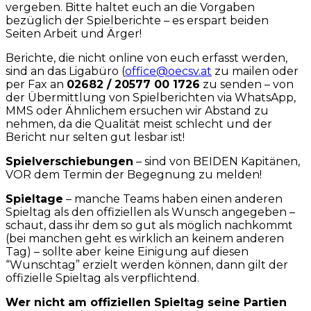
vergeben. Bitte haltet euch an die Vorgaben
bezüglich der Spielberichte – es erspart beiden
Seiten Arbeit und Ärger!
Berichte, die nicht online von euch erfasst werden,
sind an das Ligabüro (
office@oecsv.at
zu mailen oder
per Fax an
02682 / 20577 00 1726
zu senden – von
der Übermittlung von Spielberichten via WhatsApp,
MMS oder Ähnlichem ersuchen wir Abstand zu
nehmen, da die Qualität meist schlecht und der
Bericht nur selten gut lesbar ist!
Spielverschiebungen
– sind von BEIDEN Kapitänen,
VOR dem Termin der Begegnung zu melden!
Spieltage
– manche Teams haben einen anderen
Spieltag als den offiziellen als Wunsch angegeben –
schaut, dass ihr dem so gut als möglich nachkommt
(bei manchen geht es wirklich an keinem anderen
Tag) – sollte aber keine Einigung auf diesen
“Wunschtag” erzielt werden können, dann gilt der
offizielle Spieltag als verpflichtend.
Wer nicht am offiziellen Spieltag seine Partien