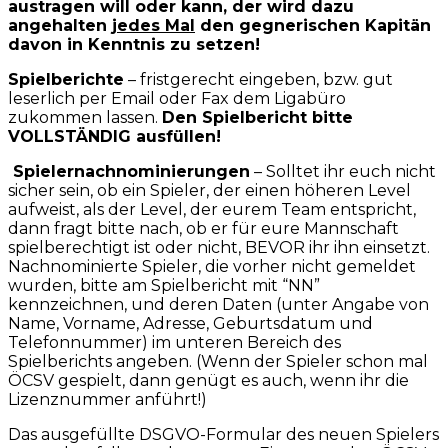
austragen will oder kann, der wird dazu
angehalten
jedes Mal
den gegnerischen Kapitän
davon in Kenntnis zu setzen!
Spielberichte
– fristgerecht eingeben, bzw. gut
leserlich per Email oder Fax dem Ligabüro
zukommen lassen.
Den Spielbericht bitte
VOLLSTÄNDIG ausfüllen!
Spielernachnominierungen
– Solltet ihr euch nicht
sicher sein, ob ein Spieler, der einen höheren Level
aufweist, als der Level, der eurem Team entspricht,
dann fragt bitte nach, ob er für eure Mannschaft
spielberechtigt ist oder nicht, BEVOR ihr ihn einsetzt.
Nachnominierte Spieler, die vorher nicht gemeldet
wurden, bitte am Spielbericht mit “NN”
kennzeichnen, und deren Daten (unter Angabe von
Name, Vorname, Adresse, Geburtsdatum und
Telefonnummer) im unteren Bereich des
Spielberichts angeben. (Wenn der Spieler schon mal
ÖCSV gespielt, dann genügt es auch, wenn ihr die
Lizenznummer anführt!)
Das ausgefüllte DSGVO-Formular des neuen Spielers