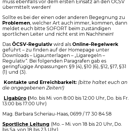
muss ebenfalls vor dem ersten Einsatz an den ÖCSV
übermittelt werden!
Sollte es bei der einen oder anderen Begegnung zu
Probleme
n
, welcher Art auch immer, kommen, dann
meldet euch bitte SOFORT beim zuständigen
sportlichen Leiter und nicht erst im Nachhinein!
Das
ÖCSV-Regulativ
wird als
Online-Regelwerk
geführt – zu finden auf der Homepage unter
Downloads – Ligaunterlagen – „Ligaregeln –
Regulativ“. Bei folgenden Paragrafen gab es
geringfügige Anpassungen: §9 (4), §10 (6), §12, §17, §31
(1) und (3).
Kontakte und Erreichbarkeit:
(bitte haltet euch an
die angegebenen Zeiten!)
Ligabüro
(
Mo. bis Mi. von 8:00 bis 12:00 Uhr, Do. bis Fr.
13:00 bis 17:00 Uhr)
Mag. Barbara Scheriau-Haas, 0699 / 17 30 84 58
Sportliche Leitung
(Mo. – Mi. von 18 bis 20 Uhr, Do.
bis Sa. von 18 bis 23 Uhr)